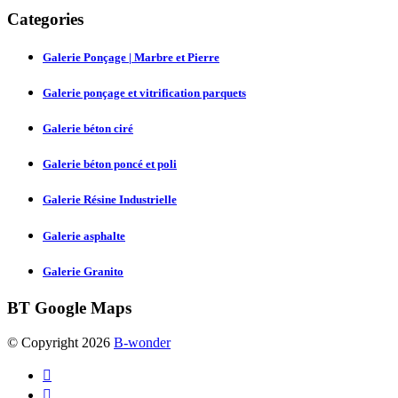
Categories
Galerie Ponçage | Marbre et Pierre
Galerie ponçage et vitrification parquets
Galerie béton ciré
Galerie béton poncé et poli
Galerie Résine Industrielle
Galerie asphalte
Galerie Granito
BT
Google Maps
© Copyright 2026
B-wonder

